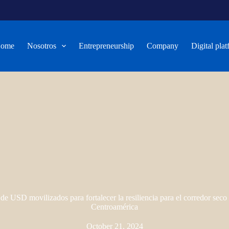
ome
Nosotros
Entrepreneurship
Company
Digital pla
de USD movilizados para fortalecer la resiliencia para el corredor seco
Centroamérica
October 21, 2024