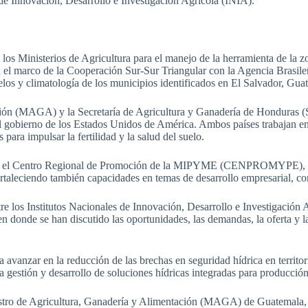
s de Innovación, Desarrollo e Investigación Agrícola (INIA).
los Ministerios de Agricultura para el manejo de la herramienta de la z
 en el marco de la Cooperación Sur-Sur Triangular con la Agencia Bra
uelos y climatología de los municipios identificados en El Salvador, Gu
ción (MAGA) y la Secretaría de Agricultura y Ganadería de Honduras (S
 gobierno de los Estados Unidos de América. Ambos países trabajan en 
para impulsar la fertilidad y la salud del suelo.
el Centro Regional de Promoción de la MIPYME (CENPROMYPE), desarro
rtaleciendo también capacidades en temas de desarrollo empresarial, c
 los Institutos Nacionales de Innovación, Desarrollo e Investigación Agr
 en donde se han discutido las oportunidades, las demandas, la oferta y 
a avanzar en la reducción de las brechas en seguridad hídrica en territo
 la gestión y desarrollo de soluciones hídricas integradas para producc
nistro de Agricultura, Ganadería y Alimentación (MAGA) de Guatemala, 