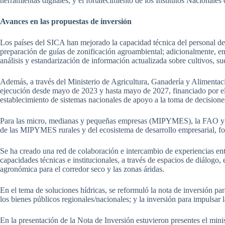
herramientas digitales, y el fortalecimiento de los Institutos Nacionale
Avances en las propuestas de inversión
Los países del SICA han mejorado la capacidad técnica del personal de 
preparación de guías de zonificación agroambiental; adicionalmente,
análisis y estandarización de información actualizada sobre cultivos, s
Además, a través del Ministerio de Agricultura, Ganadería y Alimenta
ejecución desde mayo de 2023 y hasta mayo de 2027, financiado por el
establecimiento de sistemas nacionales de apoyo a la toma de decisiones 
Para las micro, medianas y pequeñas empresas (MIPYMES), la FAO y 
de las MIPYMES rurales y del ecosistema de desarrollo empresarial, fo
Se ha creado una red de colaboración e intercambio de experiencias entre
capacidades técnicas e institucionales, a través de espacios de diálogo,
agronómica para el corredor seco y las zonas áridas.
En el tema de soluciones hídricas, se reformuló la nota de inversión par
los bienes públicos regionales/nacionales; y la inversión para impulsar
En la presentación de la Nota de Inversión estuvieron presentes el mi