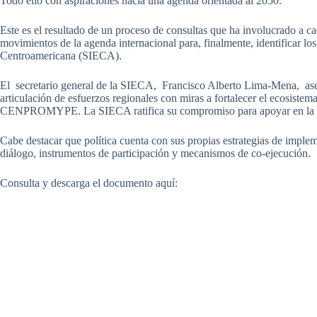
Todo ello con aspiraciones hacia una agenda orientada al 2050.
Este es el resultado de un proceso de consultas que ha involucrado a 
movimientos de la agenda internacional para, finalmente, identificar l
Centroamericana (SIECA).
El secretario general de la SIECA, Francisco Alberto Lima-Mena, ase
articulación de esfuerzos regionales con miras a fortalecer el ecosi
CENPROMYPE. La SIECA ratifica su compromiso para apoyar en la im
Cabe destacar que política cuenta con sus propias estrategias de impleme
diálogo, instrumentos de participación y mecanismos de co-ejecución.
Consulta y descarga el documento aquí: