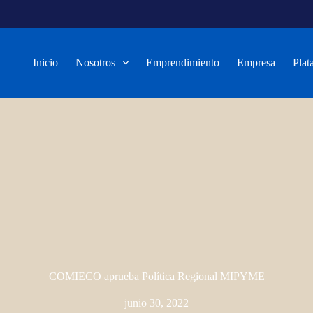
Inicio
Nosotros
Emprendimiento
Empresa
Plat
COMIECO aprueba Política Regional MIPYME
junio 30, 2022