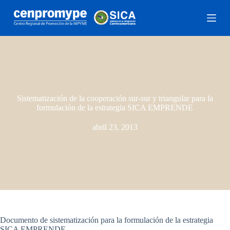
S
a
l
t
a
r
a
l
c
o
Sistematización de la cooperación sur-sur y triangular para la
n
formulación de la estrategia SICA EMPRENDE
t
e
abril 23, 2013
n
i
d
o
Documento de sistematización para la formulación de la estrategia
SICA EMPRENDE