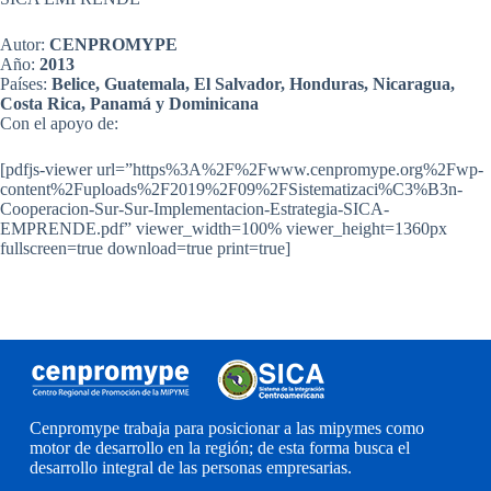
Autor:
CENPROMYPE
Año:
2013
Países:
Belice, Guatemala, El Salvador, Honduras, Nicaragua,
Costa Rica, Panamá y Dominicana
Con el apoyo de:
[pdfjs-viewer url=”https%3A%2F%2Fwww.cenpromype.org%2Fwp-
content%2Fuploads%2F2019%2F09%2FSistematizaci%C3%B3n-
Cooperacion-Sur-Sur-Implementacion-Estrategia-SICA-
EMPRENDE.pdf” viewer_width=100% viewer_height=1360px
fullscreen=true download=true print=true]
Cenpromype trabaja para posicionar a las mipymes como
motor de desarrollo en la región; de esta forma busca el
desarrollo integral de las personas empresarias.